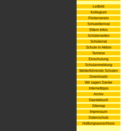
Leitbild
Kollegium
Förderverein
Schulelternrat
Eltern-Infos
Schülerseiten
Schülerrat
Schule in Aktion
Termine
Einschulung
Schulanmeldung
Weiterführende Schulen
Downloads
Wir sagen Danke
Internettipps
Archiv
Gaestebuch
Sitemap
Impressum
Datenschutz
Haftungsausschluss