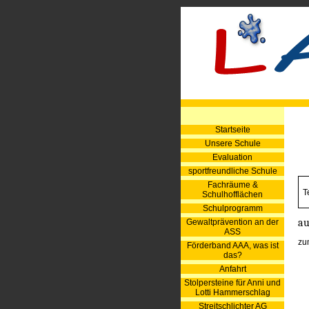
Startseite
Unsere Schule
Evaluation
sportfreundliche Schule
Fachräume &
T
Schulhofflächen
Schulprogramm
au
Gewaltprävention an der
ASS
zu
Förderband AAA, was ist
das?
Anfahrt
Stolpersteine für Anni und
Lotti Hammerschlag
Streitschlichter AG